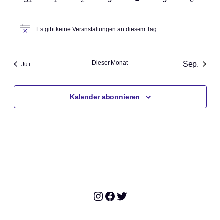
Veranstaltungen
Veranstaltungen
Veranstaltungen
Veranstaltungen
Veranstaltungen
Veranstaltungen
Veransta
Es gibt keine Veranstaltungen an diesem Tag.
Hinweis
Dieser Monat
Sep.
Juli
Kalender abonnieren
Instagram
Facebook
Twitter